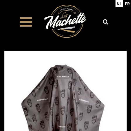
NL
FR