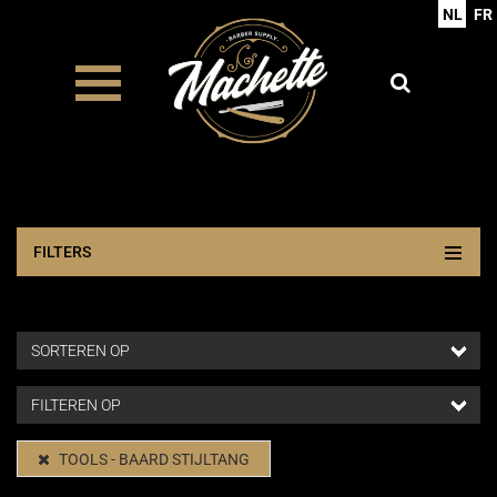
NL
FR
FILTERS
TOOLS - BAARD STIJLTANG