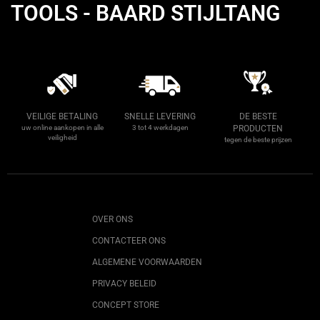
TOOLS - BAARD STIJLTANG
VEILIGE BETALING
SNELLE LEVERING
DE BESTE
uw online aankopen in alle
3 tot 4 werkdagen
PRODUCTEN
veiligheid
tegen de beste prijzen
OVER ONS
CONTACTEER ONS
ALGEMENE VOORWAARDEN
PRIVACY BELEID
CONCEPT STORE