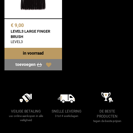
€ 9,00
LEVEL3 LARGE FINGER
BRUSH
LEVEL3
in voorraad
toevoegen
VEILIGE BETALING
SNELLE LEVERING
DE BESTE
uw online aankopen in alle
3 tot 4 werkdagen
PRODUCTEN
veiligheid
tegen de beste prijzen