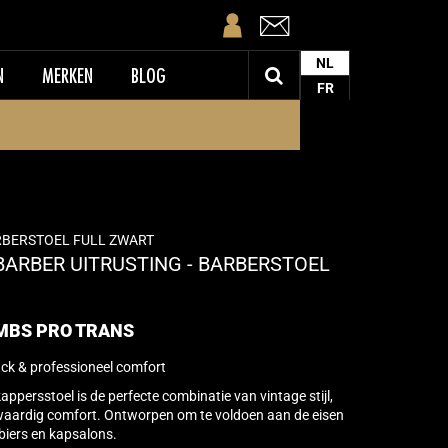
NL
N
MERKEN
BLOG
FR
RBERSTOEL FULL ZWART
BARBER UITRUSTING - BARBERSTOEL
MBS PRO TRANS
ack & professioneel comfort
ersstoel is de perfecte combinatie van vintage stijl,
aardig comfort. Ontworpen om te voldoen aan de eisen
biers en kapsalons.