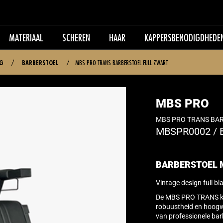
MATERIAAL
SCHEREN
HAAR
KAPPERSBENODIGDHEDE
NG
/
BARBERSTOEL
/
MBS PRO TRANS BARBERSTOEL FULL ZWART
MBS PRO
MBS PRO TRANS BA
MBSPR0002
/
BARBERSTOEL 
Vintage design full bl
De MBS PRO TRANS kapp
robuustheid en hoogw
van professionele bar