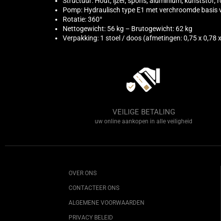
Structuur: Hout, ijzer, spons, aluminium, kunststof, ro
Pomp: Hydraulisch type E1 met verchroomde basis
Rotatie: 360°
Nettogewicht: 56 kg – Brutogewicht: 62 kg
Verpakking: 1 stoel / doos (afmetingen: 0,75 x 0,78
VEILIGE BETALING
uw online aankopen in alle veiligheid
OVER ONS
CONTACTEER ONS
ALGEMENE VOORWAARDEN
PRIVACY BELEID