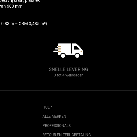
estvrij staal, plastiek
 van 680 mm
 x 0,83 m – CBM 0,485 m³)
SNELLE LEVERING
3 tot 4 werkdagen
HULP
ALLE MERKEN
PROFESSIONALS
RETOUR EN TERUGBETALING