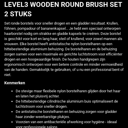
LEVEL3 WOODEN ROUND BRUSH SET
2 STUKS
Set ronde borstels voor sneller drogen en een gladder resultaat. Krullen,
föhnen, pompadour of bananenkapsel... Je hebt een speciaal ontworpen
haarborstel nodig om strakke en gladde kapsels te creëren. Deze borstel
is geschikt voor kort en lang haar, steil of krullend, voor zowel mannen als
vrouwen. Elke borstel heeft antistatische nylon borstelharen op een
hittebestendige aluminium behuizing. De borstelharen en de behuizing
zorgen samen voor een maximale en gerichte luchtstroom voor efficiënter
drogen en een hoogwaardige finish. De houten handgrepen zijn
ergonomisch ontworpen voor een betere controle en minder vermoeidheid
van de handen. Gemakkelijk te gebruiken, of u nu een professional bent of
niet.
Kenmerken
De stevige maar flexibele nylon borstelharen glijden door het haar
en laten het pluisvrij achter.
De hittebestendige cilindrische aluminium buis optimaliseert de
luchtstroom voor sneller drogen.
De antistatische borstelharen en behuizing zorgen voor gladder
haar zonder weerbarstige plukjes.
Voorzien van een antibacteriële afwerking voor hygiëne - ideaal
voor professionele salons.