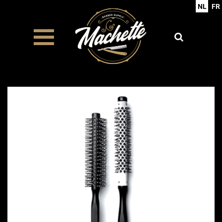
NL
FR