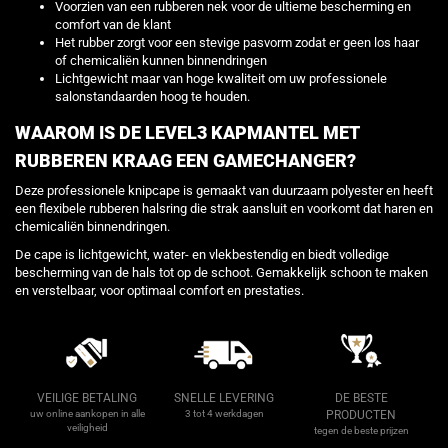
Voorzien van een rubberen nek voor de ultieme bescherming en
comfort van de klant
Het rubber zorgt voor een stevige pasvorm zodat er geen los haar
of chemicaliën kunnen binnendringen
Lichtgewicht maar van hoge kwaliteit om uw professionele
salonstandaarden hoog te houden.
WAAROM IS DE LEVEL3 KAPMANTEL MET
RUBBEREN KRAAG EEN GAMECHANGER?
Deze professionele knipcape is gemaakt van duurzaam polyester en heeft
een flexibele rubberen halsring die strak aansluit en voorkomt dat haren en
chemicaliën binnendringen.
De cape is lichtgewicht, water- en vlekbestendig en biedt volledige
bescherming van de hals tot op de schoot. Gemakkelijk schoon te maken
en verstelbaar, voor optimaal comfort en prestaties.
VEILIGE BETALING
SNELLE LEVERING
DE BESTE
uw online aankopen in alle
3 tot 4 werkdagen
PRODUCTEN
veiligheid
tegen de beste prijzen