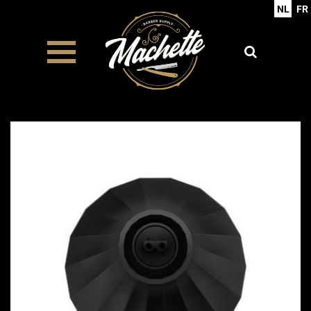
NL
FR