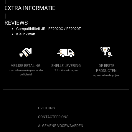
|
EXTRA INFORMATIE
|
REVIEWS
Compatibiliteit JRL FF2020C / FF2020T
Kleur Zwart
VEILIGE BETALING
SNELLE LEVERING
DE BESTE
uw online aankopen in alle
3 tot 4 werkdagen
PRODUCTEN
veiligheid
tegen de beste prijzen
OVER ONS
CONTACTEER ONS
ALGEMENE VOORWAARDEN