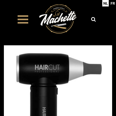
NL
FR