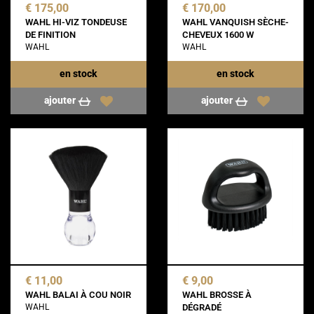
€ 175,00
€ 170,00
WAHL HI-VIZ TONDEUSE
WAHL VANQUISH SÈCHE-
DE FINITION
CHEVEUX 1600 W
WAHL
WAHL
en stock
en stock
ajouter
ajouter
€ 11,00
€ 9,00
WAHL BALAI À COU NOIR
WAHL BROSSE À
WAHL
DÉGRADÉ