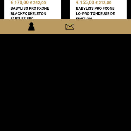
€ 170,00
€ 155,00
€ 252,00
€ 213,00
BABYLISS PRO FXONE
BABYLISS PRO FXONE
BLACKFX SKELETON
LO-PRO TONDEUSE DE
BABYLISS PRO
FINITION
BABYLISS PRO
en stock
en stock
ajouter
ajouter
35%
€ 205,00
€ 165,00
€ 253,00
COCCO TONDEUSE DE
BABYLISS PRO SNAPFX