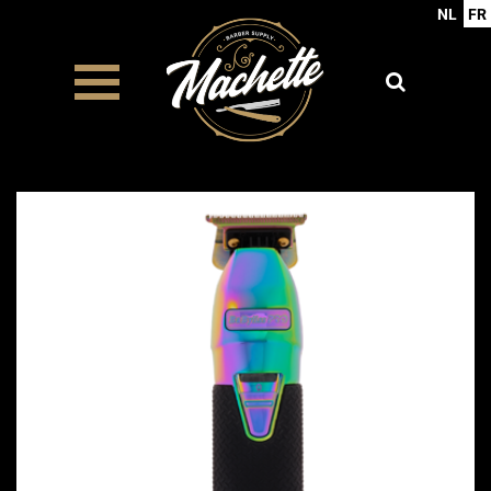
NL
FR