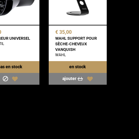
0
€ 35,00
SEUR UNIVERSEL
WAHL SUPPORT POUR
IL
SÈCHE-CHEVEUX
VANQUISH
WAHL
as en stock
en stock
ajouter