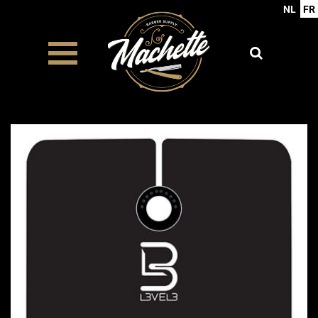
NL
FR