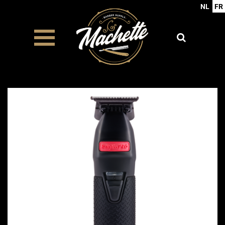
NL
FR